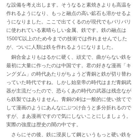
な設備を考え出します。そうなると素焼きよりも高温を
作れるようになり、もっと融点の高い鉱石も溶かせるよ
うになりました。ここで出てくるのが現代でもバリバリ
に使われている素晴らしい金属、鉄です。鉄の融点は
1500℃以上のため今までの技術では作れませんでした
が、ついに人類は鉄を作れるようになりました。
銅合金よりもはるかに硬く、頑丈で、曲がらない鉄を
最初に大量に作ったのは中国です。君の好きな漫画「キ
ングダム」の時代あたりがちょうど青銅と鉄が切り替わ
っていた時代ですね。しかし始皇帝の時代はまだ青銅武
器が主流だったので、恐らくあの時代の武器は残念なが
ら鉄製ではありません。青銅の剣は一般的に使い捨てで
して漫画のようにあんなにぶつけ合うと多分折れるので
すが、まあ漫画ですので気にしないことにしましょう。
実際の強度は歴史の闇の中です。
さらにその後、鉄に浸炭して鋼というもっと硬い鉄を