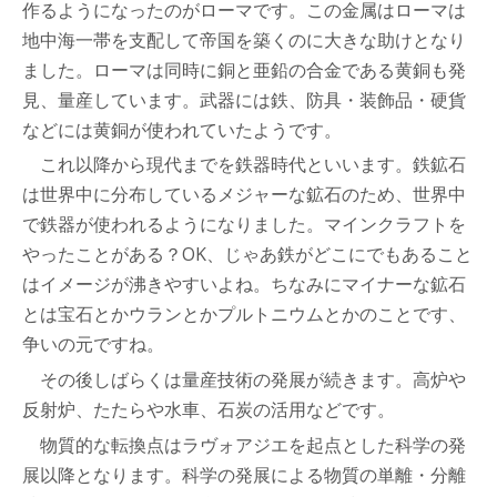
作るようになったのがローマです。この金属はローマは
地中海一帯を支配して帝国を築くのに大きな助けとなり
ました。ローマは同時に銅と亜鉛の合金である黄銅も発
見、量産しています。武器には鉄、防具・装飾品・硬貨
などには黄銅が使われていたようです。
これ以降から現代までを鉄器時代といいます。鉄鉱石
は世界中に分布しているメジャーな鉱石のため、世界中
で鉄器が使われるようになりました。マインクラフトを
やったことがある？OK、じゃあ鉄がどこにでもあること
はイメージが沸きやすいよね。ちなみにマイナーな鉱石
とは宝石とかウランとかプルトニウムとかのことです、
争いの元ですね。
その後しばらくは量産技術の発展が続きます。高炉や
反射炉、たたらや水車、石炭の活用などです。
物質的な転換点はラヴォアジエを起点とした科学の発
展以降となります。科学の発展による物質の単離・分離