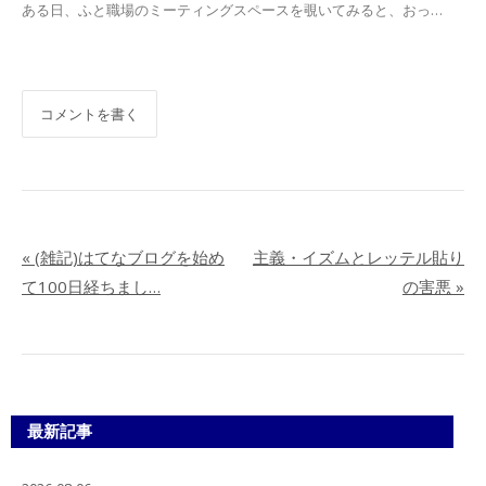
ある日、ふと職場のミーティングスペースを覗いてみると、おっ…
コメントを書く
«
(雑記)はてなブログを始め
主義・イズムとレッテル貼り
て100日経ちまし…
の害悪
»
最新記事