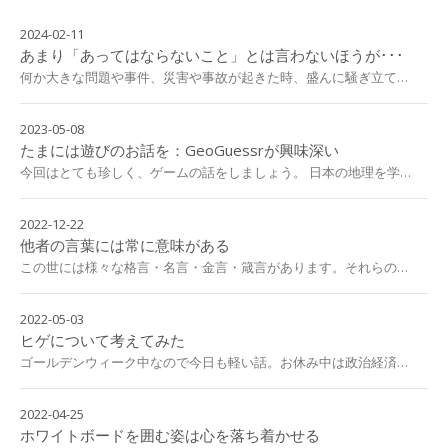
2024-02-11
あまり「あってはならないこと」とは言わないほうが･･･
何か大きな問題や事件、災害や事故が起きた時、盛んに騒ぎ立て…
2023-05-08
たまには遊びのお話を：GeoGuessrが興味深い
今回はとても珍しく、ゲームの話をしましょう。 日本の地理を学…
2022-12-22
他者の言葉には常に意味がある
この世には様々な格言・名言・金言・箴言があります。それらの…
2022-05-03
ヒゲについて考えてみた
ゴールデンウィーク中なので今日も軽い話。お休み中は政治経済…
2022-04-25
ホワイトボードを囲む姿は心を落ち着かせる