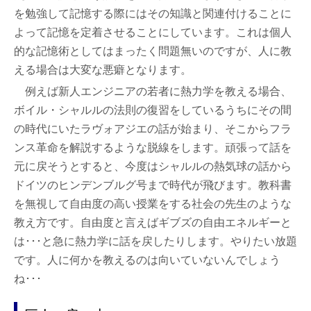
を勉強して記憶する際にはその知識と関連付けることに
よって記憶を定着させることにしています。これは個人
的な記憶術としてはまったく問題無いのですが、人に教
える場合は大変な悪癖となります。
例えば新人エンジニアの若者に熱力学を教える場合、
ボイル・シャルルの法則の復習をしているうちにその間
の時代にいたラヴォアジエの話が始まり、そこからフラ
ンス革命を解説するような脱線をします。頑張って話を
元に戻そうとすると、今度はシャルルの熱気球の話から
ドイツのヒンデンブルグ号まで時代が飛びます。教科書
を無視して自由度の高い授業をする社会の先生のような
教え方です。自由度と言えばギブズの自由エネルギーと
は･･･と急に熱力学に話を戻したりします。やりたい放題
です。人に何かを教えるのは向いていないんでしょう
ね･･･