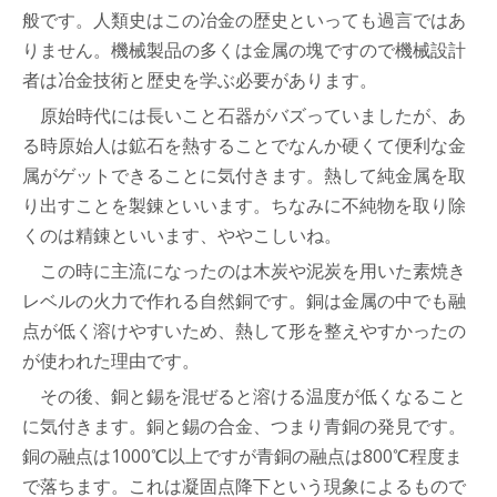
般です。人類史はこの冶金の歴史といっても過言ではあ
りません。機械製品の多くは金属の塊ですので機械設計
者は冶金技術と歴史を学ぶ必要があります。
原始時代には長いこと石器がバズっていましたが、あ
る時原始人は鉱石を熱することでなんか硬くて便利な金
属がゲットできることに気付きます。熱して純金属を取
り出すことを製錬といいます。ちなみに不純物を取り除
くのは精錬といいます、ややこしいね。
この時に主流になったのは木炭や泥炭を用いた素焼き
レベルの火力で作れる自然銅です。銅は金属の中でも融
点が低く溶けやすいため、熱して形を整えやすかったの
が使われた理由です。
その後、銅と錫を混ぜると溶ける温度が低くなること
に気付きます。銅と錫の合金、つまり青銅の発見です。
銅の融点は1000℃以上ですが青銅の融点は800℃程度ま
で落ちます。これは凝固点降下という現象によるもので