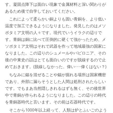
す。凝固点降下は面白い現象で金属材料と深い関わりが
あるため後で自学しておいてください。
これによって柔らかい銅よりも固い青銅を、より低い
温度で加工できるようになりました。発見したのはメソ
ポタミア文明の人々です。現代でいうイラクの辺りで
す。青銅は銅に比べて圧倒的に硬くて強かったため、メ
ソポタミア文明はそれで武器を作って地域最強の国家に
なりました。この辺りのシュメールやバビロニア、その
後の中東史の話はとても面白いのですが脱線するので止
めておきます。(脱線しなかった、偉い･･･偉くはない？)
ちなみに錫を混ぜることや錫が掘れる場所は国家機密
であり、外部に漏らそうとした人間は処刑されたらしい
です。でもまあ当然隠しきれるはずも無く、その後世界
中で青銅が作られるようになりました。この辺りの時代
を青銅器時代と言います。その前は石器時代です。
そこから1000年以上経って、人類は炉とふいごのよう