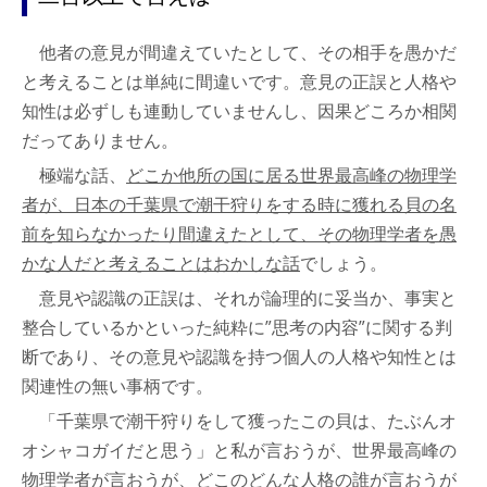
他者の意見が間違えていたとして、その相手を愚かだ
と考えることは単純に間違いです。意見の正誤と人格や
知性は必ずしも連動していませんし、因果どころか相関
だってありません。
極端な話、
どこか他所の国に居る世界最高峰の物理学
者が、日本の千葉県で潮干狩りをする時に獲れる貝の名
前を知らなかったり間違えたとして、その物理学者を愚
かな人だと考えることはおかしな話
でしょう。
意見や認識の正誤は、それが論理的に妥当か、事実と
整合しているかといった純粋に”思考の内容”に関する判
断であり、その意見や認識を持つ個人の人格や知性とは
関連性の無い事柄です。
「千葉県で潮干狩りをして獲ったこの貝は、たぶんオ
オシャコガイだと思う」と私が言おうが、世界最高峰の
物理学者が言おうが、どこのどんな人格の誰が言おうが