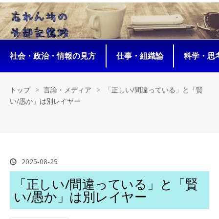
社会・政治・情報の見方
仕事・組織論
科学・思考
トップ
>
言論・メディア
>
「正しい/間違っている」と「賢
い/愚か」は別レイヤー
2025
-
08
-
25
「正しい/間違っている」と「賢
い/愚か」は別レイヤー