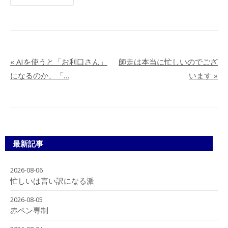
«
AIを使うと「お利口さん」
師走は本当に忙しいのでござ
になるのか、「…
います
»
最新記事
2026-08-06
忙しいは言い訳になる派
2026-08-05
赤ペン専制