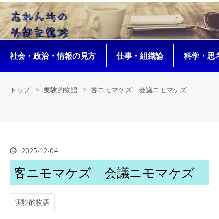
社会・政治・情報の見方
仕事・組織論
科学・思考
トップ
>
実験的物語
>
客ニモマケズ 会議ニモマケズ
2025
-
12
-
04
客ニモマケズ 会議ニモマケズ
実験的物語