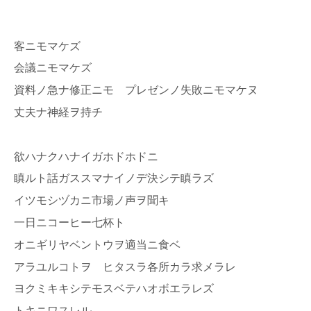
客ニモマケズ
会議ニモマケズ
資料ノ急ナ修正ニモ プレゼンノ失敗ニモマケヌ
丈夫ナ神経ヲ持チ
欲ハナクハナイガホドホドニ
瞋ルト話ガススマナイノデ決シテ瞋ラズ
イツモシヅカニ市場ノ声ヲ聞キ
一日ニコーヒー七杯ト
オニギリヤベントウヲ適当ニ食ベ
アラユルコトヲ ヒタスラ各所カラ求メラレ
ヨクミキキシテモスベテハオボエラレズ
トキニワスレル