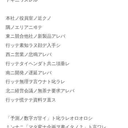
本社ノ役員室ノ近クノ
隅ノエリアニヰテ
東ニ競合他社ノ新製品アレバ
行ッテ素知ラヌ顔デ入手シ
西ニ営業ノ悲鳴アレバ
行ッテタイヘンダト共ニ項垂レ
南ニ開発ノ遅延アレバ
行ッテ無理ヲ言ウナト叱ラレ
北ニ経営会議ノ無茶ナ要求アレバ
行ッテ慌テテ資料ヲ直ス
「予測ノ数字ガ甘イ」ト叱ラレオロオロシ
ミンナニ「マタ変ナ企画ヲ書イタノ？」ト言ワレ